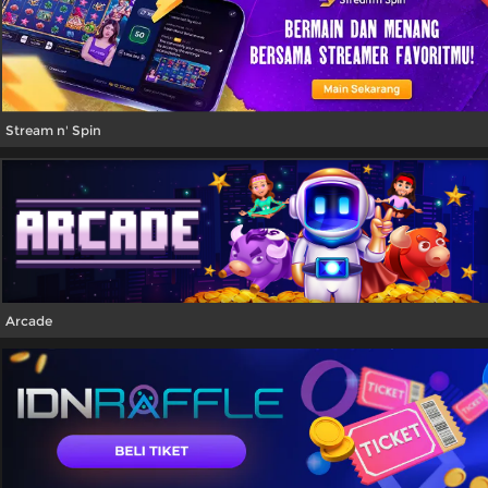
Stream n' Spin
Arcade