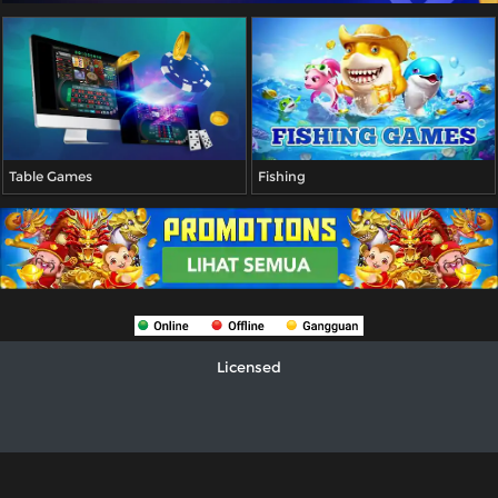
Table Games
Fishing
Licensed